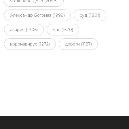
уголовное дело (2098)
Александр Богомаз (1998)
суд (1801)
авария (1706)
мчс (1570)
коронавирус (1272)
дороги (1127)