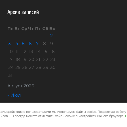
Архив записей
Пн
Вт
Ср
Чт
Пт
Сб
Вс
1
2
3
4
5
6
7
8
9
10
11
12
13
14
15
16
17
18
19
20
21
22
23
24
25
26
27
28
29
30
31
Август 2026
« Июл
заимодействия с пользователями мы используем файлы cookie. Продолжая работу 
Город32 © 2026
йлов. Вы всегда можете отключить файлы cookie в настройках Вашего браузера.
П