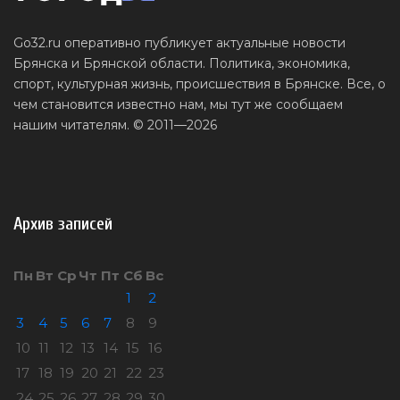
Go32.ru оперативно публикует актуальные новости
Брянска и Брянской области. Политика, экономика,
спорт, культурная жизнь, происшествия в Брянске. Все, о
чем становится известно нам, мы тут же сообщаем
нашим читателям. © 2011—2026
Архив записей
Пн
Вт
Ср
Чт
Пт
Сб
Вс
1
2
3
4
5
6
7
8
9
10
11
12
13
14
15
16
17
18
19
20
21
22
23
24
25
26
27
28
29
30