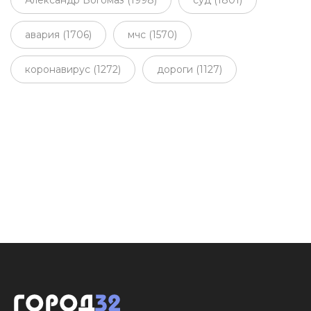
авария (1706)
мчс (1570)
коронавирус (1272)
дороги (1127)