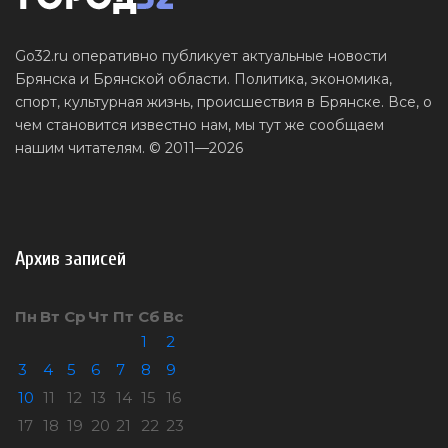
Go32.ru оперативно публикует актуальные новости
Брянска и Брянской области. Политика, экономика,
спорт, культурная жизнь, происшествия в Брянске. Все, о
чем становится известно нам, мы тут же сообщаем
нашим читателям. © 2011—2026
Архив записей
Пн
Вт
Ср
Чт
Пт
Сб
Вс
1
2
3
4
5
6
7
8
9
10
11
12
13
14
15
16
17
18
19
20
21
22
23