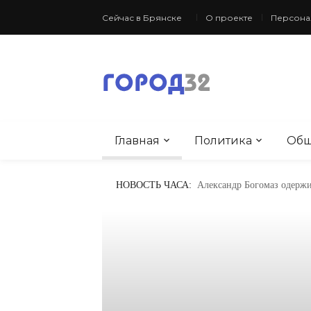
Сейчас в Брянске
О проекте
Персона
Главная
Политика
Общ
Минувшей ночью подразд
НОВОСТЬ ЧАСА:
Александр Богомаз одержи