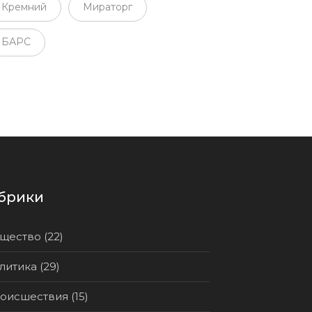
Кремний
Мираторг
БАРС
брики
щество (22)
литика (29)
оисшествия (15)