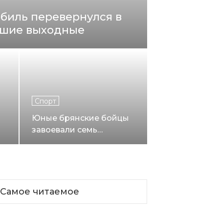
биль перевернулся в
вшие выходные
Спорт
Юные брянские бойцы
завоевали семь
медалей на фестивале в
Москве
Самое читаемое