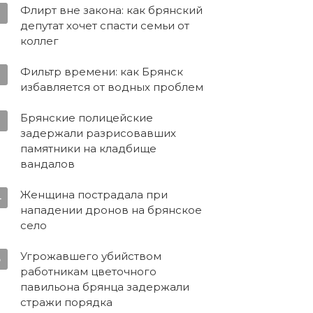
Флирт вне закона: как брянский
депутат хочет спасти семьи от
коллег
Фильтр времени: как Брянск
2
избавляется от водных проблем
Брянские полицейские
3
задержали разрисовавших
памятники на кладбище
вандалов
Женщина пострадала при
4
нападении дронов на брянское
село
Угрожавшего убийством
5
работникам цветочного
павильона брянца задержали
стражи порядка