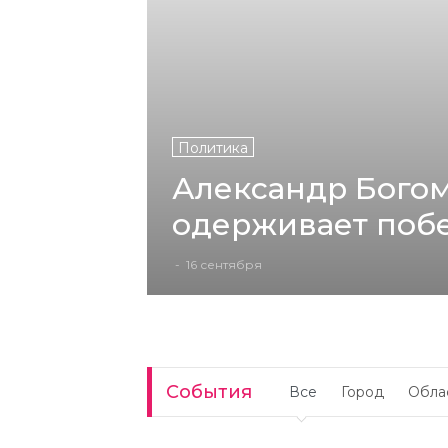
Политика
Александр Бого
одерживает побе
выборах губерна
-
16 сентября
Брянской област
События
Все
Город
Обла