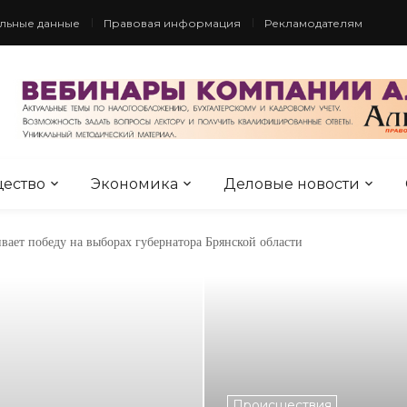
льные данные
Правовая информация
Рекламодателям
ество
Экономика
Деловые новости
еления ПВО сбили 10 БпЛА над Брянщиной.
вает победу на выборах губернатора Брянской области
Происшествия