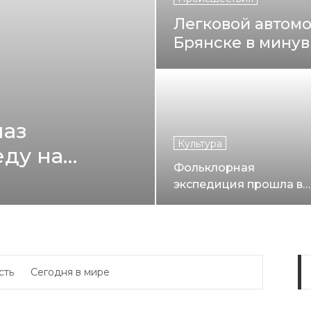
Легковой автомо
Брянске в мину
маз
Культура
ду на
Фольклорная
тора
экспедиция прошла в
и
Новозыбковском
районе
сть
Сегодня в мире