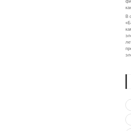
фи
ка
В 
«Б
ка
эл
ле
пр
эл