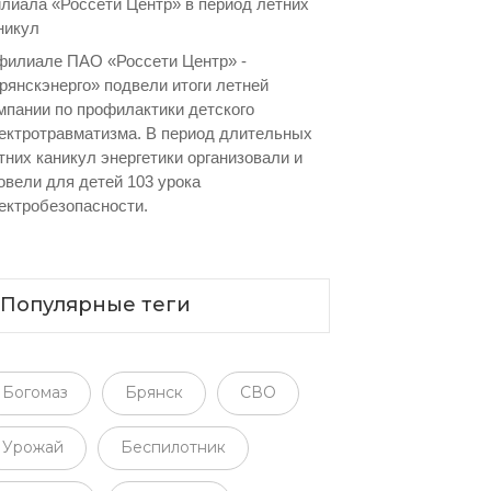
лиала «Россети Центр» в период летних
никул
филиале ПАО «Россети Центр» -
рянскэнерго» подвели итоги летней
мпании по профилактики детского
ектротравматизма. В период длительных
тних каникул энергетики организовали и
овели для детей 103 урока
ектробезопасности.
Популярные теги
Богомаз
Брянск
СВО
Урожай
Беспилотник