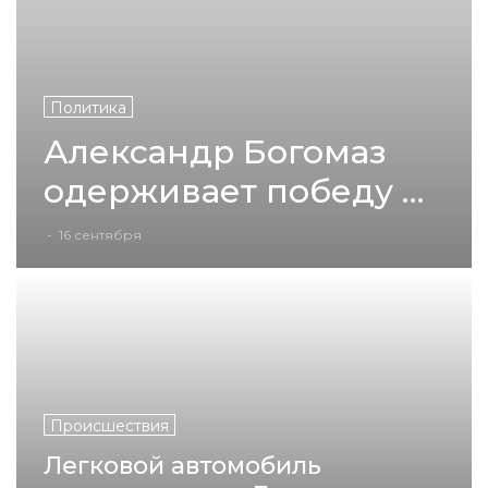
Политика
Александр Богомаз
одерживает победу на
выборах губернатора
-
16 сентября
Брянской области
Происшествия
Легковой автомобиль