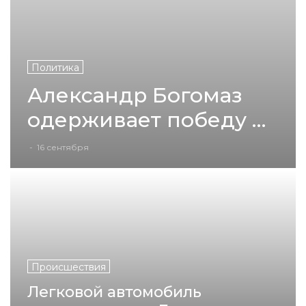
Политика
Александр Богомаз
одерживает победу на
выборах губернатора
-
16 сентября
Брянской области
Происшествия
Легковой автомобиль