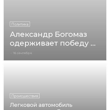
Политика
Александр Богомаз
одерживает победу на
выборах губернатора
-
16 сентября
Брянской области
Происшествия
Легковой автомобиль