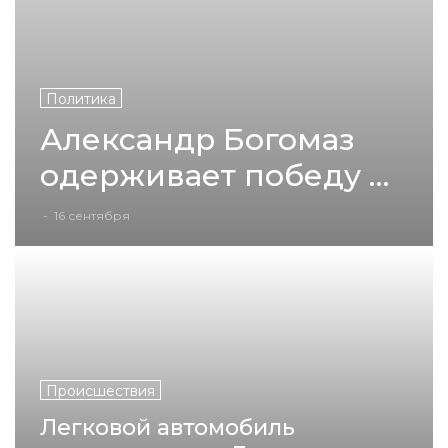
Политика
Александр Богомаз
одерживает победу на
выборах губернатора
-
16 сентября
Брянской области
Происшествия
Легковой автомобиль