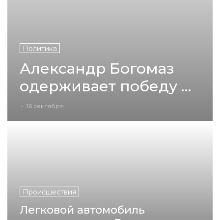
Политика
Александр Богомаз
одерживает победу на
выборах губернатора
-
16 сентября
Брянской области
Происшествия
Легковой автомобиль