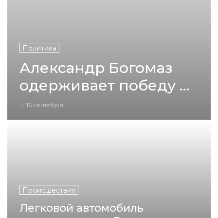
Политика
Александр Богомаз
одерживает победу на
выборах губернатора
-
16 сентября
Брянской области
Происшествия
Легковой автомобиль