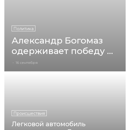
Политика
Александр Богомаз
одерживает победу на
выборах губернатора
-
16 сентября
Брянской области
Происшествия
Легковой автомобиль