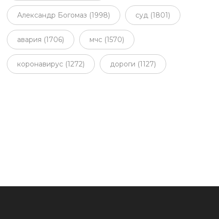
Александр Богомаз (1998)
суд (1801)
авария (1706)
мчс (1570)
коронавирус (1272)
дороги (1127)