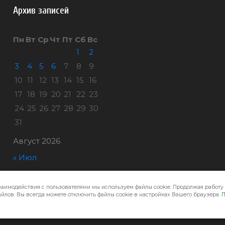
Архив записей
Пн
Вт
Ср
Чт
Пт
Сб
Вс
1
2
3
4
5
6
7
8
9
10
11
12
13
14
15
16
17
18
19
20
21
22
23
24
25
26
27
28
29
30
31
Август 2026
« Июл
заимодействия с пользователями мы используем файлы cookie. Продолжая работу 
Город32 © 2026
йлов. Вы всегда можете отключить файлы cookie в настройках Вашего браузера.
П