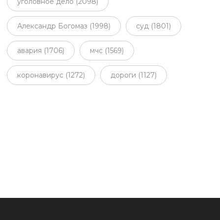
уголовное дело (2098)
Александр Богомаз (1998)
суд (1801)
авария (1706)
мчс (1569)
коронавирус (1272)
дороги (1127)