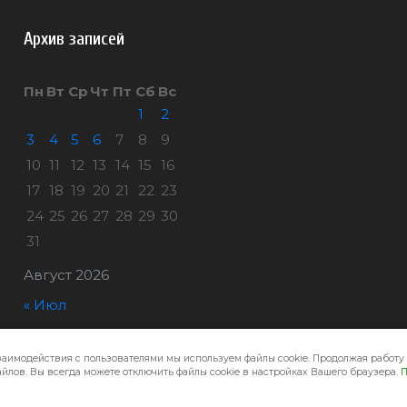
Архив записей
Пн
Вт
Ср
Чт
Пт
Сб
Вс
1
2
3
4
5
6
7
8
9
10
11
12
13
14
15
16
17
18
19
20
21
22
23
24
25
26
27
28
29
30
31
Август 2026
« Июл
заимодействия с пользователями мы используем файлы cookie. Продолжая работу 
Город32 © 2026
йлов. Вы всегда можете отключить файлы cookie в настройках Вашего браузера.
П