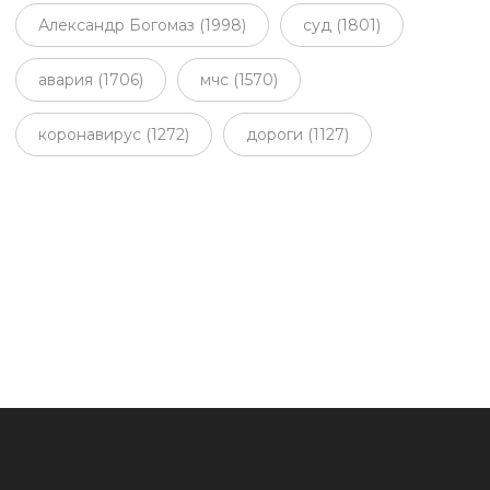
Александр Богомаз (1998)
суд (1801)
авария (1706)
мчс (1570)
коронавирус (1272)
дороги (1127)