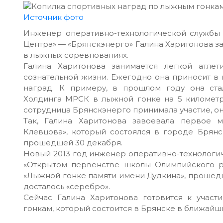
Источник фото
Инженер оперативно-технологической службы
Центра» — «Брянскэнерго» Галина Харитонова з
в лыжных соревнованиях.
Галина Харитонова занимается легкой атл
сознательной жизни. Ежегодно она приносит в
наград. К примеру, в прошлом году она ст
Холдинга МРСК в лыжной гонке на 5 километр
сотрудница Брянскэнерго принимала участие, он
Так, Галина Харитонова завоевала первое 
Клевцова», который состоялся в городе Брян
прошедшей 30 декабря.
Новый 2013 год инженер оперативно-технологич
«Открытом первенстве школы Олимпийского р
«Лыжной гонке памяти имени Дудкина», проше
досталось «серебро».
Сейчас Галина Харитонова готовится к учас
гонкам, который состоится в Брянске в ближай