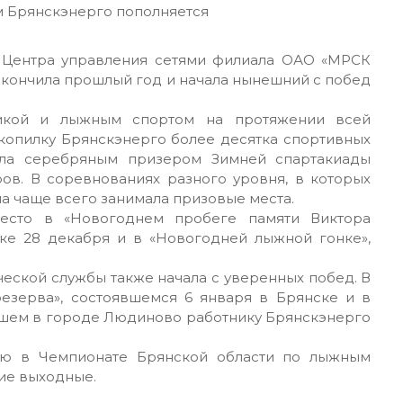
 Центра управления сетями филиала ОАО «МРСК
акончила прошлый год и начала нынешний с побед
етикой и лыжным спортом на протяжении всей
 копилку Брянскэнерго более десятка спортивных
ала серебряным призером Зимней спартакиады
ов. В соревнованиях разного уровня, в которых
а чаще всего занимала призовые места.
место в «Новогоднем пробеге памяти Виктора
ске 28 декабря и в «Новогодней лыжной гонке»,
еской службы также начала с уверенных побед. В
езерва», состоявшемся 6 января в Брянске и в
дшем в городе Людиново работнику Брянскэнерго
тию в Чемпионате Брянской области по лыжным
шие выходные.