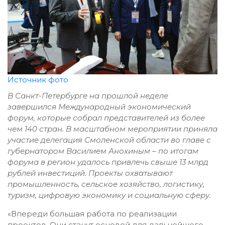
Источник фото
В Санкт-Петербурге на прошлой неделе
завершился Международный экономический
форум, которые собрал представителей из более
чем 140 стран. В масштабном мероприятии приняла
участие делегация Смоленской области во главе с
губернатором Василием Анохиным – по итогам
форума в регион удалось привлечь свыше 13 млрд
рублей инвестиций. Проекты охватывают
промышленность, сельское хозяйство, логистику,
туризм, цифровую экономику и социальную сферу.
«Впереди большая работа по реализации
проектов. Они станут основой для дальнейшего