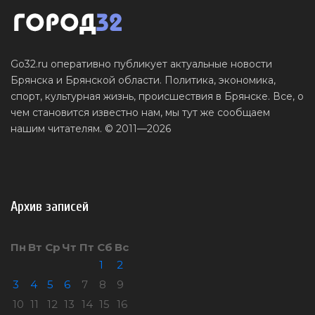
Go32.ru оперативно публикует актуальные новости
Брянска и Брянской области. Политика, экономика,
спорт, культурная жизнь, происшествия в Брянске. Все, о
чем становится известно нам, мы тут же сообщаем
нашим читателям. © 2011—2026
Архив записей
Пн
Вт
Ср
Чт
Пт
Сб
Вс
1
2
3
4
5
6
7
8
9
10
11
12
13
14
15
16