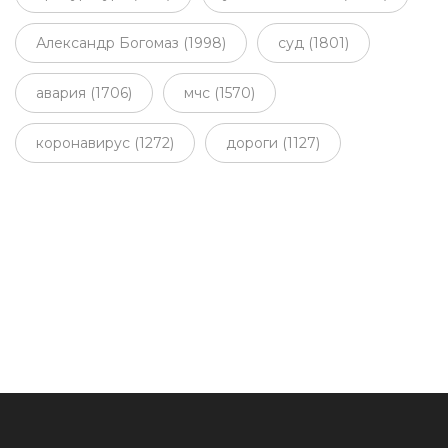
Александр Богомаз (1998)
суд (1801)
авария (1706)
мчс (1570)
коронавирус (1272)
дороги (1127)