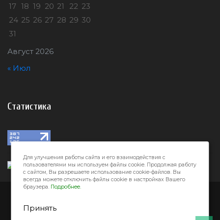
17
18
19
20
21
22
23
24
25
26
27
28
29
30
31
Август 2026
« Июл
Статистика
Для улучшения работы сайта и его взаимодействия с
пользователями мы используем файлы cookie. Продолжая работу
с сайтом, Вы разрешаете использование cookie-файлов. Вы
всегда можете отключить файлы cookie в настройках Вашего
браузера.
Подробнее.
Город32 © 2026
Принять