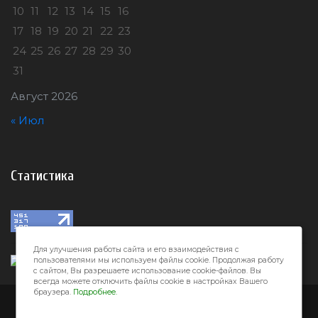
10
11
12
13
14
15
16
17
18
19
20
21
22
23
24
25
26
27
28
29
30
31
Август 2026
« Июл
Статистика
Для улучшения работы сайта и его взаимодействия с
пользователями мы используем файлы cookie. Продолжая работу
с сайтом, Вы разрешаете использование cookie-файлов. Вы
всегда можете отключить файлы cookie в настройках Вашего
браузера.
Подробнее.
Город32 © 2026