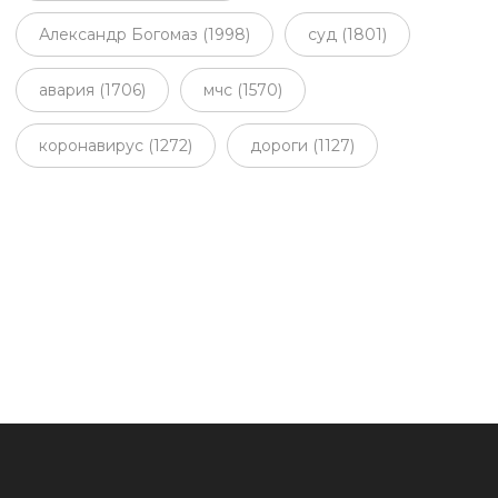
Александр Богомаз (1998)
суд (1801)
авария (1706)
мчс (1570)
коронавирус (1272)
дороги (1127)