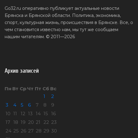
Go32.ru оперативно публикует актуальные новости
Брянска и Брянской области. Политика, экономика,
спорт, культурная жизнь, происшествия в Брянске. Все, о
чем становится известно нам, мы тут же сообщаем
нашим читателям. © 2011—2026
Архив записей
Пн
Вт
Ср
Чт
Пт
Сб
Вс
1
2
3
4
5
6
7
8
9
10
11
12
13
14
15
16
17
18
19
20
21
22
23
24
25
26
27
28
29
30