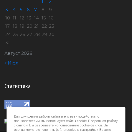
1
2
3
4
5
6
7
8
9
10
11
12
13
14
15
16
17
18
19
20
21
22
23
24
25
26
27
28
29
30
31
Август 2026
« Июл
Статистика
Для улучшения работы сайта и его взаимодействия с
пользователями мы используем файлы cookie. Продолжая работу
с сайтом, Вы разрешаете использование cookie-файлов. Вы
всегда можете отключить файлы cookie в настройках Вашего