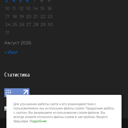
3
4
5
6
7
8
9
10
11
12
13
14
15
16
17
18
19
20
21
22
23
24
25
26
27
28
29
30
31
Август 2026
« Июл
Статистика
Для улучшения работы сайта и его взаимодействия с
пользователями мы используем файлы cookie. Продолжая работу
с сайтом, Вы разрешаете использование cookie-файлов. Вы
всегда можете отключить файлы cookie в настройках Вашего
браузера.
Подробнее.