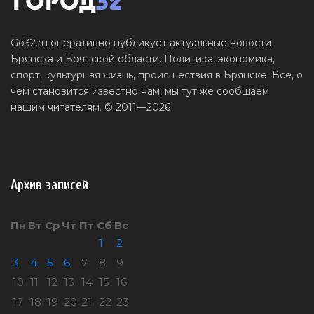
Go32.ru оперативно публикует актуальные новости
Брянска и Брянской области. Политика, экономика,
спорт, культурная жизнь, происшествия в Брянске. Все, о
чем становится известно нам, мы тут же сообщаем
нашим читателям. © 2011—2026
Архив записей
Пн
Вт
Ср
Чт
Пт
Сб
Вс
1
2
3
4
5
6
7
8
9
10
11
12
13
14
15
16
17
18
19
20
21
22
23