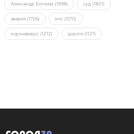
Александр Богомаз (1998)
суд (1801)
авария (1706)
мчс (1570)
коронавирус (1272)
дороги (1127)