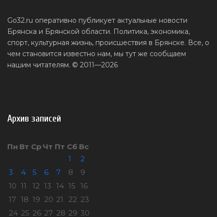
Go32.ru оперативно публикует актуальные новости
Брянска и Брянской области. Политика, экономика,
спорт, культурная жизнь, происшествия в Брянске. Все, о
чем становится известно нам, мы тут же сообщаем
нашим читателям. © 2011—2026
Архив записей
Пн
Вт
Ср
Чт
Пт
Сб
Вс
1
2
3
4
5
6
7
8
9
10
11
12
13
14
15
16
17
18
19
20
21
22
23
24
25
26
27
28
29
30