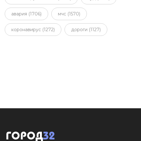
авария (1706)
мчс (1570)
коронавирус (1272)
дороги (1127)