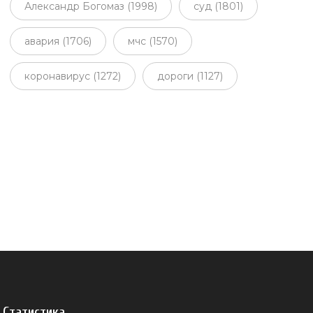
Александр Богомаз (1998)
суд (1801)
авария (1706)
мчс (1570)
коронавирус (1272)
дороги (1127)
Статистика