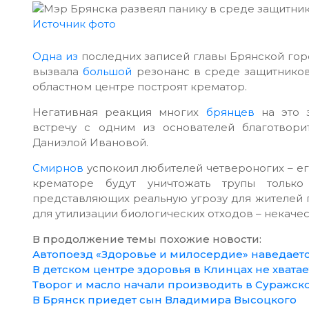
Источник фото
Одна из
последних записей главы Брянской гор
вызвала
большой
резонанс в среде защитников
областном центре построят крематор.
Негативная реакция многих
брянцев
на это з
встречу с одним из основателей благотво
Даниэлой Ивановой.
Смирнов
успокоил любителей четвероногих – его
крематоре будут уничтожать трупы только
представляющих реальную угрозу для жителей г
для утилизации биологических отходов – некачес
В продолжение темы похожие новости:
Автопоезд «Здоровье и милосердие» наведаетс
В детском центре здоровья в Клинцах не хвата
Творог и масло начали производить в Суражск
В Брянск приедет сын Владимира Высоцкого