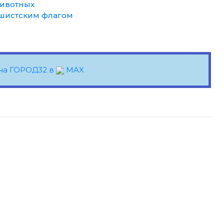
животных
ашистским флагом
на ГОРОД32 в
MAX