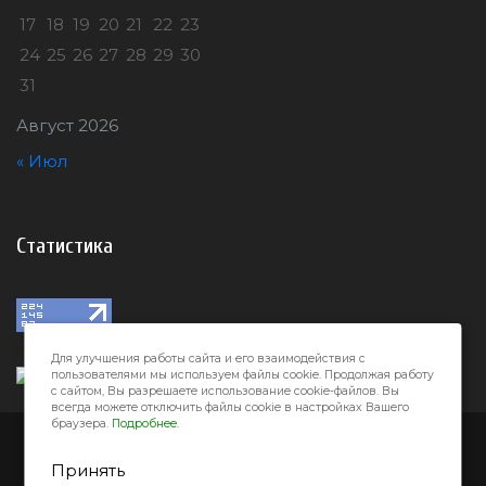
17
18
19
20
21
22
23
24
25
26
27
28
29
30
31
Август 2026
« Июл
Статистика
Для улучшения работы сайта и его взаимодействия с
пользователями мы используем файлы cookie. Продолжая работу
с сайтом, Вы разрешаете использование cookie-файлов. Вы
всегда можете отключить файлы cookie в настройках Вашего
браузера.
Подробнее.
Город32 © 2026
Принять