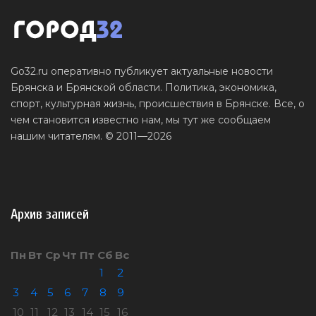
Go32.ru оперативно публикует актуальные новости
Брянска и Брянской области. Политика, экономика,
спорт, культурная жизнь, происшествия в Брянске. Все, о
чем становится известно нам, мы тут же сообщаем
нашим читателям. © 2011—2026
Архив записей
Пн
Вт
Ср
Чт
Пт
Сб
Вс
1
2
3
4
5
6
7
8
9
10
11
12
13
14
15
16