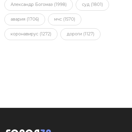
Александр Богомаз (1998)
суд (1801)
авария (1706)
мчс (1570)
коронавирус (1272)
дороги (1127)