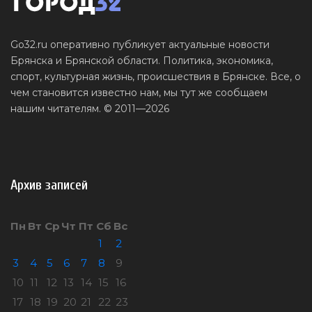
Go32.ru оперативно публикует актуальные новости
Брянска и Брянской области. Политика, экономика,
спорт, культурная жизнь, происшествия в Брянске. Все, о
чем становится известно нам, мы тут же сообщаем
нашим читателям. © 2011—2026
Архив записей
Пн
Вт
Ср
Чт
Пт
Сб
Вс
1
2
3
4
5
6
7
8
9
10
11
12
13
14
15
16
17
18
19
20
21
22
23