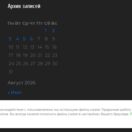
Архив записей
Пн
Вт
Ср
Чт
Пт
Сб
Вс
1
2
3
4
5
6
7
8
9
10
11
12
13
14
15
16
17
18
19
20
21
22
23
24
25
26
27
28
29
30
31
Август 2026
« Июл
заимодействия с пользователями мы используем файлы cookie. Продолжая работу 
Город32 © 2026
йлов. Вы всегда можете отключить файлы cookie в настройках Вашего браузера.
П