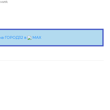
ния.
на ГОРОД32 в
MAX