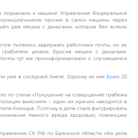
в подъехали к машине Управления Федеральной
злоумышленников проник в салон машины через
ашёл два мешка с деньгами, которые без всяких
тов пытались задержать работники почты, но их
 грабители уехали, бросив мешки с деньгами.
 почты тут же проинформировали о случившемся
ли уже в соседней Унече. Одному из них
Был
о 22
ло по статье «Покушение на совершение грабежа
полиции выяснили – один из мужчин находится в
теля Клинцов. Поэтому в деле стала фигурировать
ричинение тяжкого вреда здоровью, повлекшее
правления СК РФ по Брянской области, оба дела