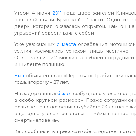
Утром 4 июня
2011
года двое жителей Клинцо
почтовой связи Брянской области. Один из 
дверь, которая оказалась открытой. Там он н
угрызений совести взял с собой.
Уже уезжающих
с места
ограбления мотоциклис
усилия увенчались успехом лишь частично –
Отвоевавшие 2,7 миллиона рублей сотрудники
инциденте полицию.
Был
объявлен план «Перехват». Грабителей наш
года, второму – 27 лет.
На задержанных
было
возбуждено уголовное де
в особо крупном размере». Позже сотрудники 
розыске по подозрению в убийсте 23-летнего жи
ещё одна уголовная статья — «Умышленное п
смерть человека».
Как сообщили в пресс-службе Следственного у