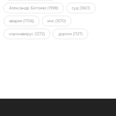
Александр Богомаз (1998)
суд (1801)
авария (1706)
мчс (1570)
коронавирус (1272)
дороги (1127)