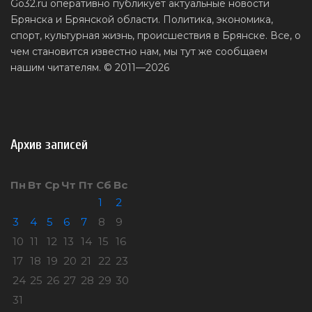
Go32.ru оперативно публикует актуальные новости
Брянска и Брянской области. Политика, экономика,
спорт, культурная жизнь, происшествия в Брянске. Все, о
чем становится известно нам, мы тут же сообщаем
нашим читателям. © 2011—2026
Архив записей
Пн
Вт
Ср
Чт
Пт
Сб
Вс
1
2
3
4
5
6
7
8
9
10
11
12
13
14
15
16
17
18
19
20
21
22
23
24
25
26
27
28
29
30
31