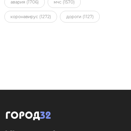
авария (1706)
мчс (1570)
коронавирус (1272)
дороги (1127)