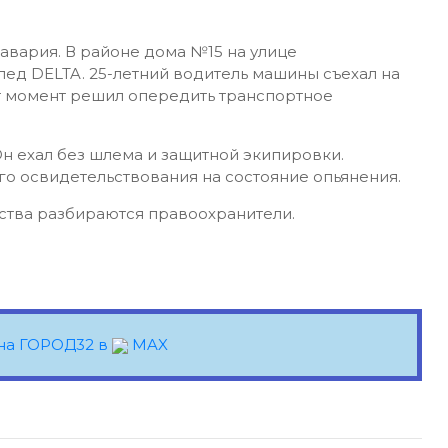
вария. В районе дома №15 на улице
пед DELTA. 25-летний водитель машины съехал на
тот момент решил опередить транспортное
Он ехал без шлема и защитной экипировки.
о освидетельствования на состояние опьянения.
ства разбираются правоохранители.
на ГОРОД32 в
MAX