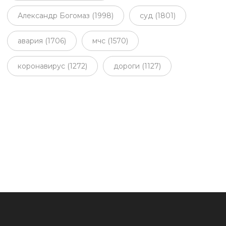
Александр Богомаз (1998)
суд (1801)
авария (1706)
мчс (1570)
коронавирус (1272)
дороги (1127)