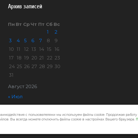
Архив записей
Пн
Вт
Ср
Чт
Пт
Сб
Вс
1
2
3
4
5
6
7
8
9
10
11
12
13
14
15
16
17
18
19
20
21
22
23
24
25
26
27
28
29
30
31
Август 2026
« Июл
заимодействия с пользователями мы используем файлы cookie. Продолжая работу 
Город32 © 2026
йлов. Вы всегда можете отключить файлы cookie в настройках Вашего браузера.
П