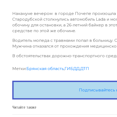
Накануне вечером в городе Почепе произошла а
Стародубской столкнулись автомобиль Lada и мо
обочину для остановки, а 26-летний байкер в э
средстве по этой же обочине.
Водитель мопеда с травмами попал в больницу. 
Мужчина отказался от прохождения медицинског
В обстоятельствах дорожно-транспортного сред
Метки:
Брянская область
,
ГИБДД
,
ДТП
Подписывайтесь 
Читайте также