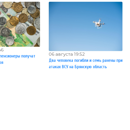
46
06 августа 19:52
пенсионеры получат
Два человека погибли и семь ранены при
ря
атаках ВСУ на Брянскую область