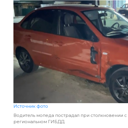
Источник фото
Водитель мопеда пострадал при столкновении с
региональном ГИБДД.