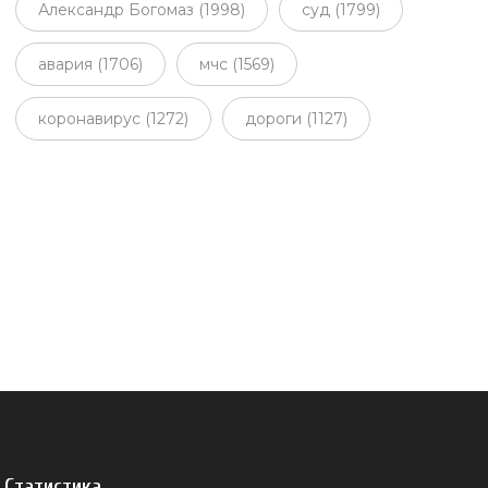
Александр Богомаз (1998)
суд (1799)
авария (1706)
мчс (1569)
коронавирус (1272)
дороги (1127)
Статистика