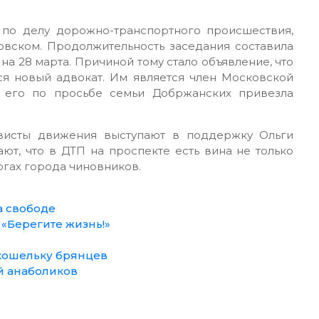
по делу дорожно-транспортного происшествия,
овском. Продолжительность заседания составила
на 28 марта. Причиной тому стало объявление, что
я новый адвокат. Им является член Московской
к его по просьбе семьи Добржанских привезла
ивисты движения выступают в поддержку Ольги
ют, что в ДТП на проспекте есть вина не только
огах города чиновников.
а свободе
 «Берегите жизнь!»
 кошельку брянцев
й анаболиков