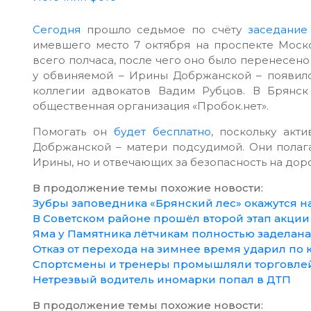
Сегодня
прошло седьмое по счёту
заседание
имевшего место 7 октября на проспекте Моск
всего полчаса, после чего оно было перенесено 
у обвиняемой – Ирины Добржанской – появилс
коллегии адвокатов Вадим Рубцов. В Брянс
общественная организация «Пробок.нет».
Помогать он
будет
бесплатно
, поскольку акт
Добржанской – матери подсудимой. Они полага
Ирины, но и отвечающих за безопасность на дор
В продолжение темы похожие новости:
Зубры заповедника «Брянский лес» окажутся н
В Советском районе прошёл второй этап акции
Яма у Памятника лётчикам полностью заделана
Отказ от перехода на зимнее время ударил по
Спортсмены и тренеры промышляли торговле
Нетрезвый водитель иномарки попал в ДТП
В продолжение темы похожие новости: