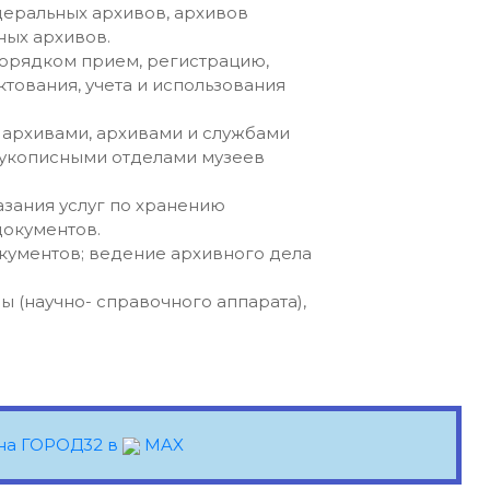
еральных архивов, архивов
ных архивов.
порядком прием, регистрацию,
тования, учета и использования
архивами, архивами и службами
рукописными отделами музеев
зания услуг по хранению
документов.
окументов; ведение архивного дела
ы (научно- справочного аппарата),
на ГОРОД32 в
MAX