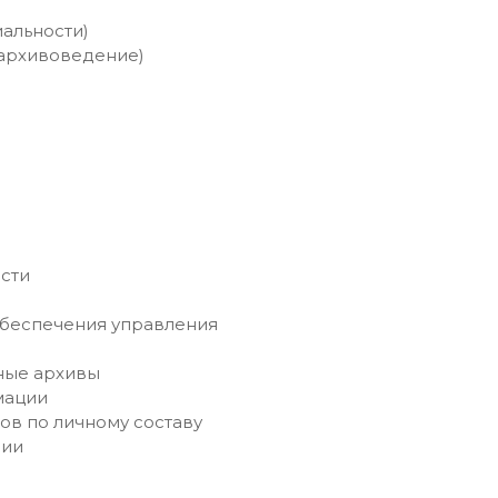
альности)
архивоведение)
сти
обеспечения управления
ные архивы
мации
в по личному составу
сии