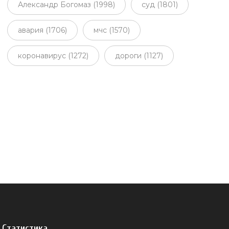
Александр Богомаз (1998)
суд (1801)
авария (1706)
мчс (1570)
коронавирус (1272)
дороги (1127)
Статистика