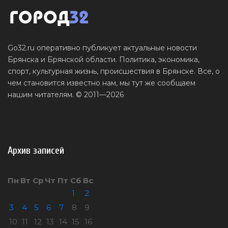
Go32.ru оперативно публикует актуальные новости
Брянска и Брянской области. Политика, экономика,
спорт, культурная жизнь, происшествия в Брянске. Все, о
чем становится известно нам, мы тут же сообщаем
нашим читателям. © 2011—2026
Архив записей
Пн
Вт
Ср
Чт
Пт
Сб
Вс
1
2
3
4
5
6
7
8
9
10
11
12
13
14
15
16