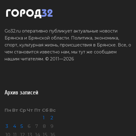
Go32.ru оперативно публикует актуальные новости
Брянска и Брянской области. Политика, экономика,
спорт, культурная жизнь, происшествия в Брянске. Все, о
чем становится известно нам, мы тут же сообщаем
нашим читателям. © 2011—2026
Архив записей
Пн
Вт
Ср
Чт
Пт
Сб
Вс
1
2
3
4
5
6
7
8
9
10
11
12
13
14
15
16