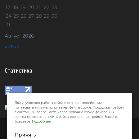
17
18
19
20
21
22
23
24
25
26
27
28
29
30
31
Август 2026
« Июл
Статистика
Для улучшения работы сайта и его взаимодействия с
пользователями мы используем файлы cookie. Продолжая работу
с сайтом, Вы разрешаете использование cookie-файлов. Вы
всегда можете отключить файлы cookie в настройках Вашего
браузера.
Подробнее.
Город32 © 2026
Принять