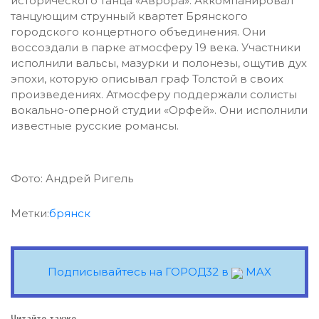
исторического танца «Аврора». Аккомпанировал
танцующим струнный квартет Брянского
городского концертного объединения. Они
воссоздали в парке атмосферу 19 века. Участники
исполнили вальсы, мазурки и полонезы, ощутив дух
эпохи, которую описывал граф Толстой в своих
произведениях. Атмосферу поддержали солисты
вокально-оперной студии «Орфей». Они исполнили
известные русские романсы.
Фото: Андрей Ригель
Метки:
брянск
Подписывайтесь на ГОРОД32 в
MAX