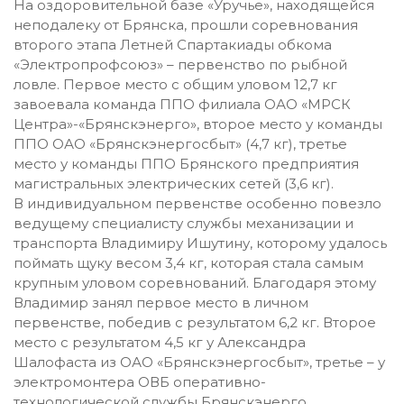
На оздоровительной базе «Уручье», находящейся
неподалеку от Брянска, прошли соревнования
второго этапа Летней Спартакиады обкома
«Электропрофсоюз» – первенство по рыбной
ловле. Первое место с общим уловом 12,7 кг
завоевала команда ППО филиала ОАО «МРСК
Центра»-«Брянскэнерго», второе место у команды
ППО ОАО «Брянскэнергосбыт» (4,7 кг), третье
место у команды ППО Брянского предприятия
магистральных электрических сетей (3,6 кг).
В индивидуальном первенстве особенно повезло
ведущему специалисту службы механизации и
транспорта Владимиру Ишутину, которому удалось
поймать щуку весом 3,4 кг, которая стала самым
крупным уловом соревнований. Благодаря этому
Владимир занял первое место в личном
первенстве, победив с результатом 6,2 кг. Второе
место с результатом 4,5 кг у Александра
Шалофаста из ОАО «Брянскэнергосбыт», третье – у
электромонтера ОВБ оперативно-
технологической службы Брянскэнерго