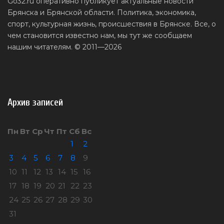
Go32.ru оперативно публикует актуальные новости
Брянска и Брянской области. Политика, экономика,
спорт, культурная жизнь, происшествия в Брянске. Все, о
чем становится известно нам, мы тут же сообщаем
нашим читателям. © 2011—2026
Архив записей
Пн
Вт
Ср
Чт
Пт
Сб
Вс
1
2
3
4
5
6
7
8
9
10
11
12
13
14
15
16
17
18
19
20
21
22
23
24
25
26
27
28
29
30
31