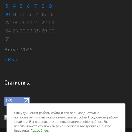
3
4
5
6
7
8
9
10
11
12
13
14
15
16
17
18
19
20
21
22
23
24
25
26
27
28
29
30
31
Август 2026
« Июл
Статистика
Для улучшения работы сайта и его взаимодействия с
пользователями мы используем файлы cookie. Продолжая работу
с сайтом, Вы разрешаете использование cookie-файлов. Вы
всегда можете отключить файлы cookie в настройках Вашего
браузера.
Подробнее.