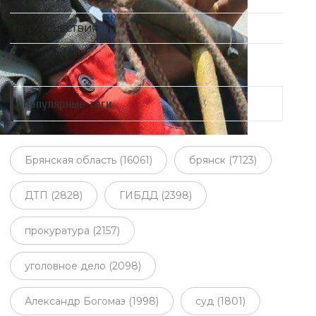
ПРОИСШЕСТВИЯ
Популярные теги
Брянская область (16061)
брянск (7123)
ДТП (2828)
ГИБДД (2398)
прокуратура (2157)
уголовное дело (2098)
Александр Богомаз (1998)
суд (1801)