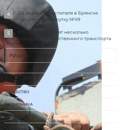
До военного госпиталя в Брянске
4
продлили маршрутку №49
В Брянске продлят несколько
5
маршрутов общественного транспорта
Рубрики
ПОЛИТИКА
ОБЩЕСТВО
ЭКОНОМИКА
ЗДОРОВЬЕ
КУЛЬТУРА