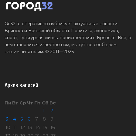
Go32.ru оперативно публикует актуальные новости
Брянска и Брянской области. Политика, экономика,
спорт, культурная жизнь, происшествия в Брянске. Все, о
чем становится известно нам, мы тут же сообщаем
нашим читателям. © 2011—2026
Архив записей
Пн
Вт
Ср
Чт
Пт
Сб
Вс
1
2
3
4
5
6
7
8
9
10
11
12
13
14
15
16
17
18
19
20
21
22
23