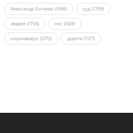
Александр Богомаз (1998)
суд (1799)
авария (1706)
мчс (1569)
коронавирус (1272)
дороги (1127)