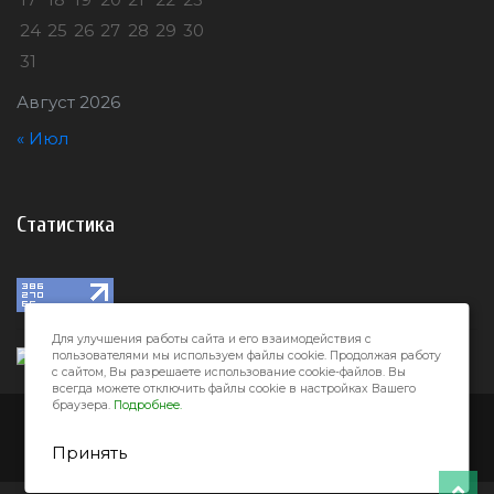
24
25
26
27
28
29
30
31
Август 2026
« Июл
Статистика
Для улучшения работы сайта и его взаимодействия с
пользователями мы используем файлы cookie. Продолжая работу
с сайтом, Вы разрешаете использование cookie-файлов. Вы
всегда можете отключить файлы cookie в настройках Вашего
браузера.
Подробнее.
Город32 © 2026
Принять