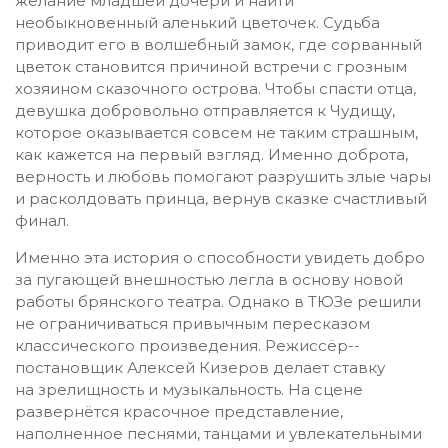
желание младшей дочери и найти
необыкновенный аленький цветочек. Судьба
приводит его в волшебный замок, где сорванный
цветок становится причиной встречи с грозным
хозяином сказочного острова. Чтобы спасти отца,
девушка добровольно отправляется к Чудищу,
которое оказывается совсем не таким страшным,
как кажется на первый взгляд. Именно доброта,
верность и любовь помогают разрушить злые чары
и расколдовать принца, вернув сказке счастливый
финал.
Именно эта история о способности увидеть добро
за пугающей внешностью легла в основу новой
работы брянского театра. Однако в ТЮЗе решили
не ограничиваться привычным пересказом
классического произведения. Режиссёр-­
постановщик Алексей Кизеров делает ставку
на зрелищность и музыкальность. На сцене
развернётся красочное представление,
наполненное песнями, танцами и увлекательными