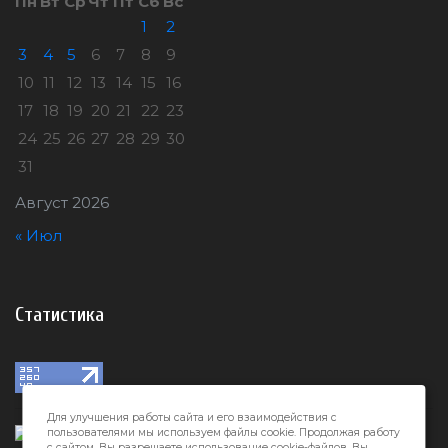
Пн
Вт
Ср
Чт
Пт
Сб
Вс
1
2
3
4
5
6
7
8
9
10
11
12
13
14
15
16
17
18
19
20
21
22
23
24
25
26
27
28
29
30
31
Август 2026
« Июл
Статистика
Для улучшения работы сайта и его взаимодействия с
пользователями мы используем файлы cookie. Продолжая работу
с сайтом, Вы разрешаете использование cookie-файлов. Вы