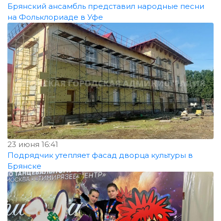
Брянский ансамбль представил народные песни
на Фольклориаде в Уфе
23 июня 16:41
Подрядчик утепляет фасад дворца культуры в
Брянске