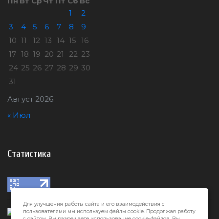
Пн
Вт
Ср
Чт
Пт
Сб
Вс
1
2
3
4
5
6
7
8
9
10
11
12
13
14
15
16
17
18
19
20
21
22
23
24
25
26
27
28
29
30
31
Август 2026
« Июл
Статистика
Для улучшения работы сайта и его взаимодействия с
пользователями мы используем файлы cookie. Продолжая работу
с сайтом, Вы разрешаете использование cookie-файлов. Вы