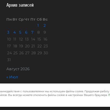
Архив записей
Пн
Вт
Ср
Чт
Пт
Сб
Вс
1
2
3
4
5
6
7
8
9
10
11
12
13
14
15
16
17
18
19
20
21
22
23
24
25
26
27
28
29
30
31
Август 2026
« Июл
заимодействия с пользователями мы используем файлы cookie. Продолжая работу 
Город32 © 2026
йлов. Вы всегда можете отключить файлы cookie в настройках Вашего браузера.
П