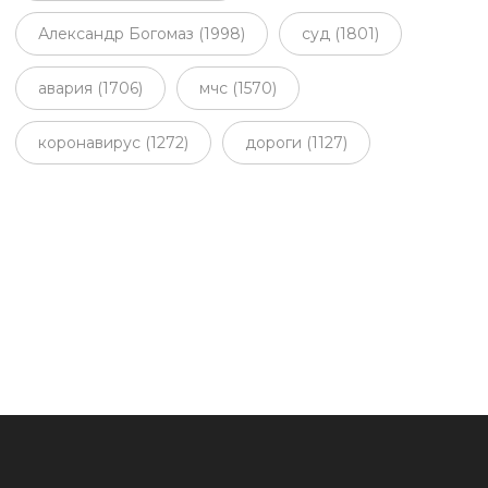
Александр Богомаз (1998)
суд (1801)
авария (1706)
мчс (1570)
коронавирус (1272)
дороги (1127)