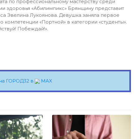
ата по профессиональному мастерству среди
ми здоровья «Абилимпикс» Брянщину представит
иса Эвелина Лукоянова. Девушка заняла первое
о компетенции «Портной» в категории «студенты».
ствуй! Побеждай!».
на ГОРОД32 в
MAX