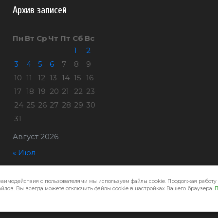
Архив записей
Пн
Вт
Ср
Чт
Пт
Сб
Вс
1
2
3
4
5
6
7
8
9
10
11
12
13
14
15
16
17
18
19
20
21
22
23
24
25
26
27
28
29
30
31
Август 2026
« Июл
заимодействия с пользователями мы используем файлы cookie. Продолжая работу 
Город32 © 2026
йлов. Вы всегда можете отключить файлы cookie в настройках Вашего браузера.
П