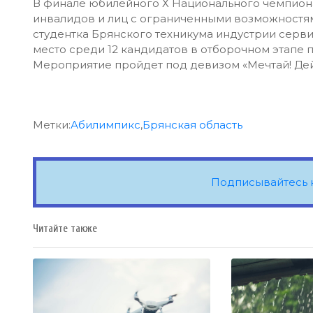
В финале юбилейного Х Национального чемпион
инвалидов и лиц с ограниченными возможностя
студентка Брянского техникума индустрии серв
место среди 12 кандидатов в отборочном этапе п
Мероприятие пройдет под девизом «Мечтай! Дей
Метки:
Абилимпикс
,
Брянская область
Подписывайтесь 
Читайте также