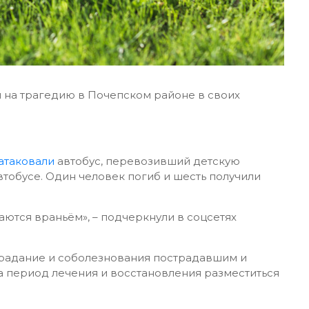
 на трагедию в Почепском районе в своих
атаковали
автобус, перевозивший
детскую
втобусе. Один человек погиб и шесть получили
таются враньём», – подчеркнули в соцсетях
традание и соболезнования пострадавшим и
 период лечения и восстановления разместиться