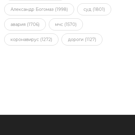
Александр Богомаз (1998)
суд (1801)
авария (1706)
мчс (1570)
коронавирус (1272)
дороги (1127)