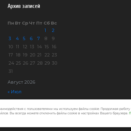
Архив записей
Пн
Вт
Ср
Чт
Пт
Сб
Вс
1
2
3
4
5
6
7
8
9
10
11
12
13
14
15
16
17
18
19
20
21
22
23
24
25
26
27
28
29
30
31
Август 2026
« Июл
заимодействия с пользователями мы используем файлы cookie. Продолжая работу 
Город32 © 2026
йлов. Вы всегда можете отключить файлы cookie в настройках Вашего браузера.
П