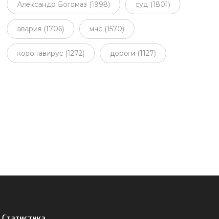
Александр Богомаз (1998)
суд (1801)
авария (1706)
мчс (1570)
коронавирус (1272)
дороги (1127)
Статистика