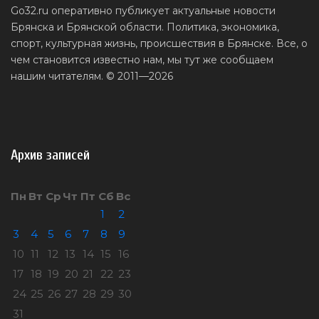
Go32.ru оперативно публикует актуальные новости
Брянска и Брянской области. Политика, экономика,
спорт, культурная жизнь, происшествия в Брянске. Все, о
чем становится известно нам, мы тут же сообщаем
нашим читателям. © 2011—2026
Архив записей
Пн
Вт
Ср
Чт
Пт
Сб
Вс
1
2
3
4
5
6
7
8
9
10
11
12
13
14
15
16
17
18
19
20
21
22
23
24
25
26
27
28
29
30
31