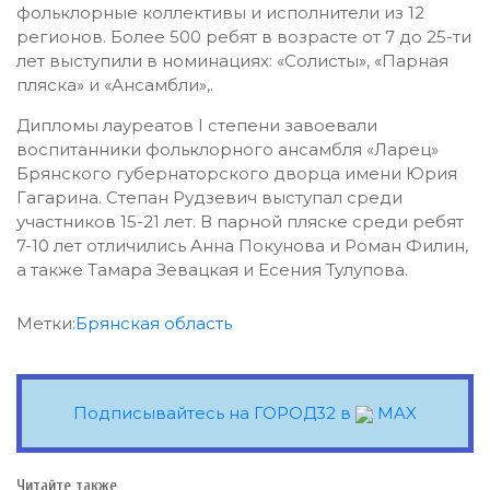
фольклорные коллективы и исполнители из 12
регионов. Более 500 ребят в возрасте от 7 до 25-ти
лет выступили в номинациях: «Солисты», «Парная
пляска» и «Ансамбли»,.
Дипломы лауреатов I степени завоевали
воспитанники фольклорного ансамбля «Ларец»
Брянского губернаторского дворца имени Юрия
Гагарина. Степан Рудзевич выступал среди
участников 15-21 лет. В парной пляске среди ребят
7-10 лет отличились Анна Покунова и Роман Филин,
а также Тамара Зевацкая и Есения Тулупова.
Метки:
Брянская область
Подписывайтесь на ГОРОД32 в
MAX
Читайте также