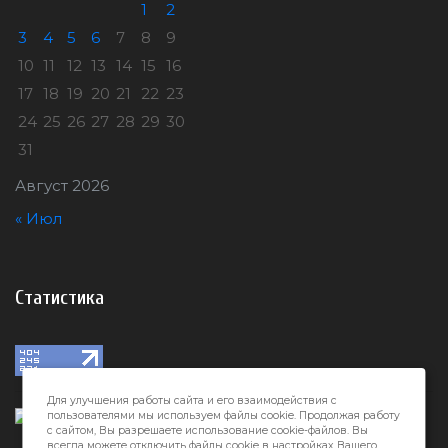
1
2
3
4
5
6
7
8
9
10
11
12
13
14
15
16
17
18
19
20
21
22
23
24
25
26
27
28
29
30
31
Август 2026
« Июл
Статистика
Для улучшения работы сайта и его взаимодействия с
пользователями мы используем файлы cookie. Продолжая работу
с сайтом, Вы разрешаете использование cookie-файлов. Вы
всегда можете отключить файлы cookie в настройках Вашего