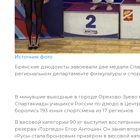
Источник фото
Брянские дзюдоисты завоевали две медали Спар
региональном департаменте физкультуры и спор
В минувшие выходные в городе Орехово-Зуево в 
Спартакиады учащихся России по дзюдо в Центр
боролись 193 юных спортсмена из 17 регионов.
В весовой категории 90 кг выступил воспитанн
резерва «Торпедо» Егор Антошин. Он занял втор
«Русь» стала бронзовым призёром в весовой кате