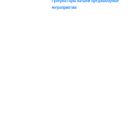
губернаторы начали предвыборные
мероприятия