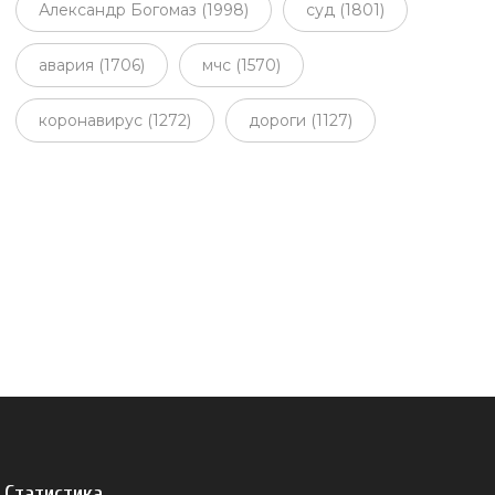
Александр Богомаз (1998)
суд (1801)
авария (1706)
мчс (1570)
коронавирус (1272)
дороги (1127)
Статистика