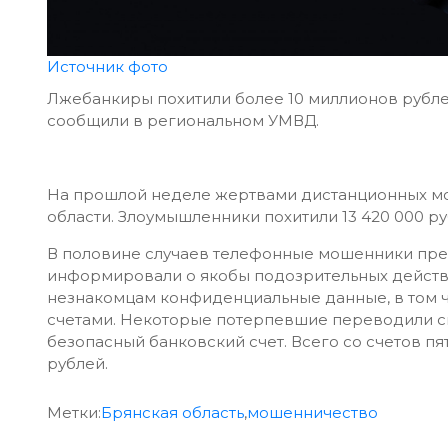
Источник фото
Лжебанкиры похитили более 10 миллионов рубле
сообщили в региональном УМВД.
На прошлой неделе жертвами дистанционных м
области. Злоумышленники похитили 13 420 000 ру
В половине случаев телефонные мошенники пре
информировали о якобы подозрительных действи
незнакомцам конфиденциальные данные, в том 
счетами. Некоторые потерпевшие переводили св
безопасный банковский счет. Всего со счетов п
рублей.
Метки:
Брянская область
,
мошенничество