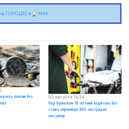
на ГОРОД32 в
MAX
5
начать пенсии без
05 августа 14:34
года
Под Брянском 18-летний водитель без
стажа опрокинул ВАЗ: пострадал
пассажир