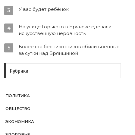
У вас будет ребёнок!
3
На улице Горького в Брянске сделали
4
искусственную неровность
Более ста беспилотников сбили военные
5
за сутки над Брянщиной
Рубрики
ПОЛИТИКА
ОБЩЕСТВО
ЭКОНОМИКА
ЗДОРОВЬЕ