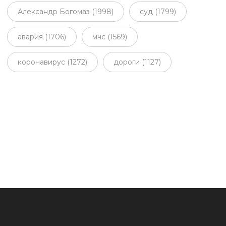
Александр Богомаз (1998)
суд (1799)
авария (1706)
мчс (1569)
коронавирус (1272)
дороги (1127)