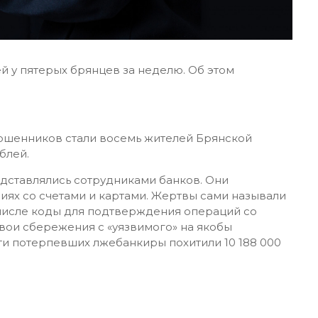
й у пятерых брянцев за неделю. Об этом
ошенников стали восемь жителей Брянской
блей.
дставлялись сотрудниками банков. Они
ях со счетами и картами. Жертвы сами называли
числе коды для подтверждения операций со
ои сбережения с «уязвимого» на якобы
яти потерпевших лжебанкиры похитили 10 188 000