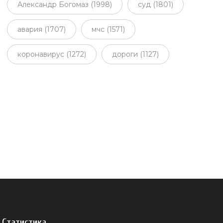
Александр Богомаз (1998)
суд (1801)
авария (1707)
мчс (1571)
коронавирус (1272)
дороги (1127)
Статистика