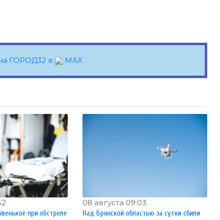
на ГОРОД32 в
MAX
52
08 августа 09:03
овенькое при обстреле
Над Брянской областью за сутки сбили