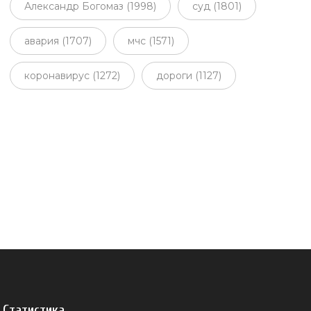
Александр Богомаз (1998)
суд (1801)
авария (1707)
мчс (1571)
коронавирус (1272)
дороги (1127)
Статистика