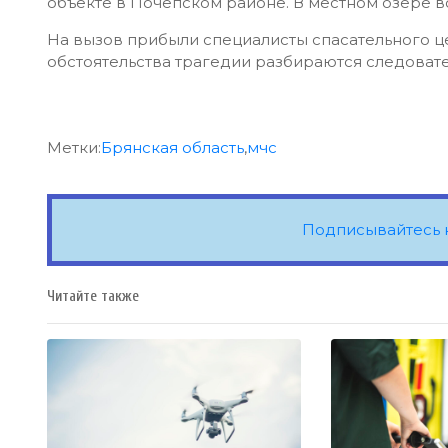
объекте в Почепском районе. В местном озере в
На вызов прибыли специалисты спасательного це
обстоятельства трагедии разбираются следоват
Метки:
Брянская область
,
мчс
Подписывайтесь 
Читайте также