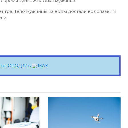
о время купания утонул мужчина.
нтра. Тело мужчины из воды достали водолазы. В
ели.
на ГОРОД32 в
MAX